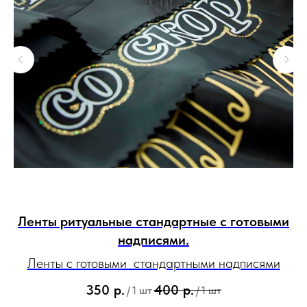
Ленты ритуальные стандартные с готовыми
надписями.
Ленты с готовыми стандартными надписями
 и
С
350
р.
400
р.
/
1 шт
/
1 шт