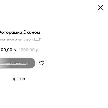
оторамка Эконом
туальное агентство КЕДР
100,00
р.
1200,00
р.
обавить в корзину
Бронза