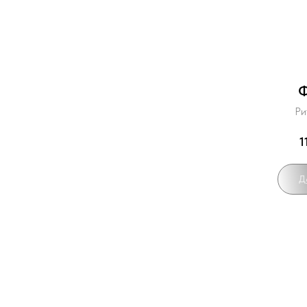
Ф
Ри
1
Д