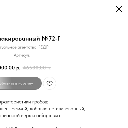
лакированный №72-Г
туальное агентство КЕДР
Артикул:
000,00
р.
46500,00
р.
обавить в корзину
рактеристики гробов:
шен тесьмой, добавлен стилизованный,
ованный верх и отбортовка.