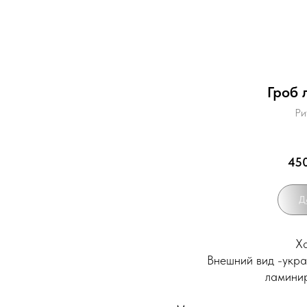
Гроб 
Ри
45
Д
Ха
Внешний вид -укра
ламинир