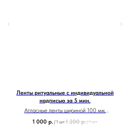
ми
Ленты ритуальные с индивидуальной
Л
надписью за 5 мин.
и
Атласные ленты шириной 100 мм.
С возможностью нанесения эмблем, логотипов и
1 000
р.
1 200
р.
/
1 шт
/
1 шт
рисунков.