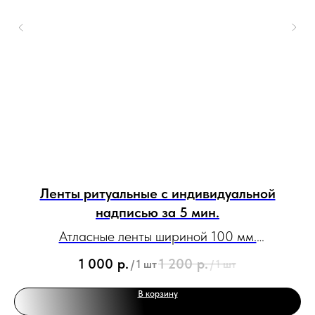
ми
Ленты ритуальные с индивидуальной
Л
надписью за 5 мин.
и
Атласные ленты шириной 100 мм.
С возможностью нанесения эмблем, логотипов и
1 000
р.
1 200
р.
/
1 шт
/
1 шт
рисунков.
В корзину