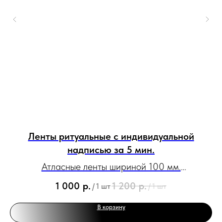
ми
Ленты ритуальные с индивидуальной
Л
надписью за 5 мин.
и
Атласные ленты шириной 100 мм.
С возможностью нанесения эмблем, логотипов и
1 000
р.
1 200
р.
/
1 шт
/
1 шт
рисунков.
В корзину