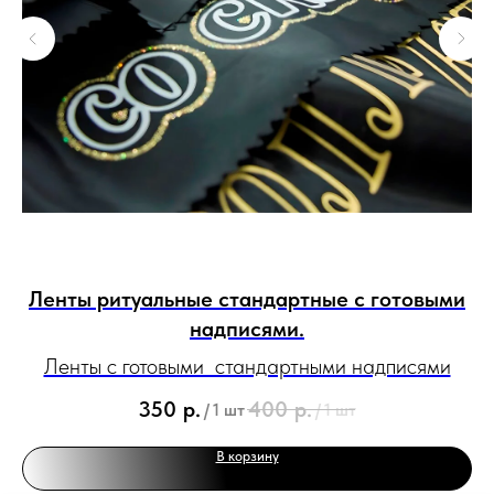
Ленты ритуальные стандартные с готовыми
надписями.
Ленты с готовыми стандартными надписями
 и
С
350
р.
400
р.
/
1 шт
/
1 шт
В корзину