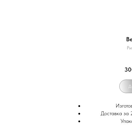
В
Ри
30
Д
Изгото
Доставка за 2
Упак