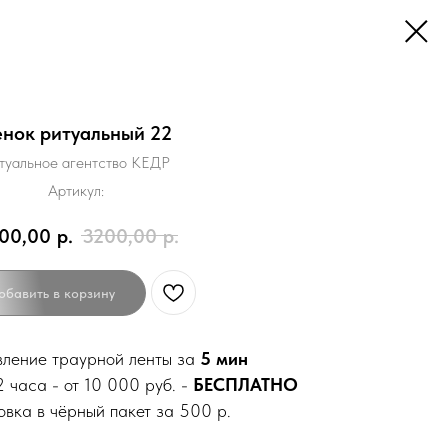
енок ритуальный 22
туальное агентство КЕДР
Артикул:
00,00
р.
3200,00
р.
обавить в корзину
вление траурной ленты за
5 мин
 часа - от 10 000 руб. -
БЕСПЛАТНО
овка в чёрный пакет за 500 р.