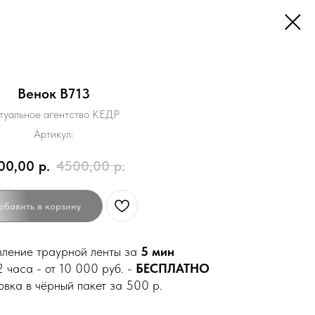
Венок B713
туальное агентство КЕДР
Артикул:
00,00
р.
4500,00
р.
обавить в корзину
вление траурной ленты за
5 мин
 часа - от 10 000 руб. -
БЕСПЛАТНО
овка в чёрный пакет за 500 р.