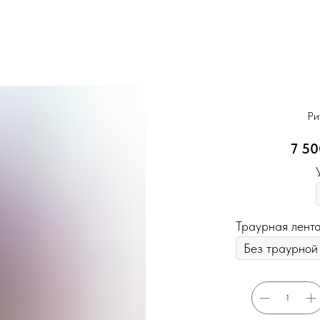
Ри
7 50
Траурная лент