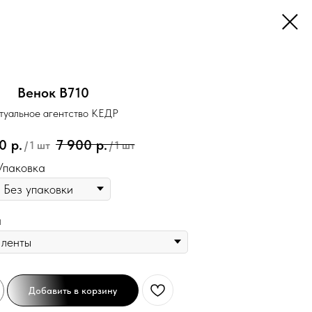
Венок В710
туальное агентство КЕДР
0
р.
7 900
р.
/
1 шт
/
1 шт
Упаковка
а
Добавить в корзину